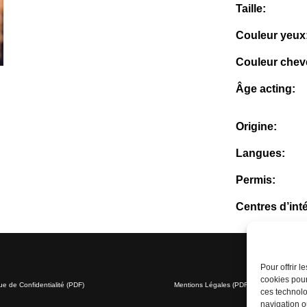
Taille:
Couleur yeux
Couleur chev
Âge acting:
Origine:
Langues:
Permis:
Centres d’int
Pour offrir 
cookies pour
que de Confidentialité (PDF)
Mentions Légales (PDF)
ces technolo
navigation ou