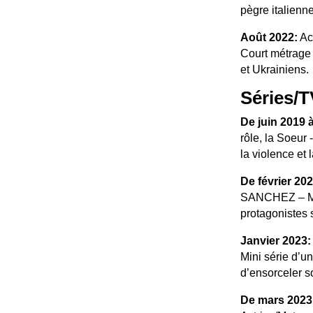
pègre italienne
Août 2022:
Ac
Court métrage t
et Ukrainiens.
Séries/T
De juin 2019 à
rôle, la Soeu
la violence et 
De février 202
SANCHEZ – Mar
protagonistes 
Janvier 2023:
Mini série d’u
d’ensorceler s
De mars 2023 