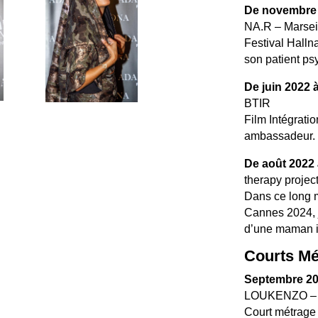
De novembre 
NA.R – Marsei
Festival Halln
son patient ps
De juin 2022 à
BTIR
Film Intégrati
ambassadeur.
De août 2022
therapy projec
Dans ce long m
Cannes 2024, j
d’une maman in
Courts Mé
Septembre 2
LOUKENZO – 
Court métrage r