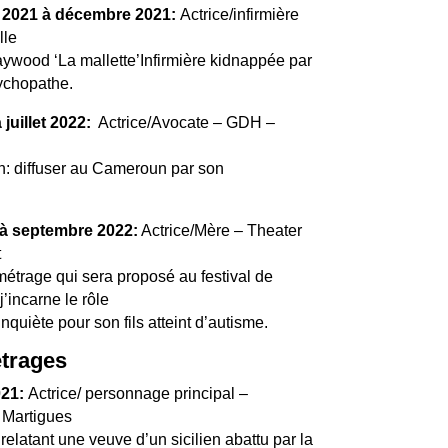
2021 à décembre 2021:
Actrice/infirmière
lle
aywood ‘La mallette’Infirmière kidnappée par
ychopathe.
 juillet 2022:
Actrice/Avocate – GDH –
on: diffuser au Cameroun par son
 à septembre 2022:
Actrice/Mère – Theater
t
étrage qui sera proposé au festival de
’incarne le rôle
quiète pour son fils atteint d’autisme.
trages
021:
Actrice/ personnage principal –
Martigues
elatant une veuve d’un sicilien abattu par la