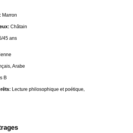
:
Marron
eux:
Châtain
/45 ans
ienne
nçais, Arabe
s B
rêts:
Lecture philosophique et poétique,
trages